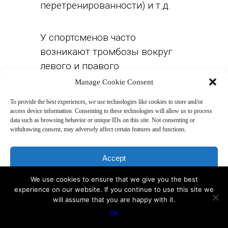
перетренированности) и т.д.
У спортсменов часто
возникают тромбозы вокруг
левого и правого
лимфатического протока
Manage Cookie Consent
именно по причине
To provide the best experiences, we use technologies like cookies to store and/or
перетренированности.
access device information. Consenting to these technologies will allow us to process
data such as browsing behavior or unique IDs on this site. Not consenting or
Движение лимфы
withdrawing consent, may adversely affect certain features and functions.
останавливается не потому, что
существует воспаление, а по
Accept
причине значительной
перегрузки мышц, в частности,
We use cookies to ensure that we give you the best
Deny
experience on our website. If you continue to use this site we
шеи. Перекаченные мышцы
will assume that you are happy with it.
View preferences
шеи могут сильно затруднять
Ok
движение лимфы в области