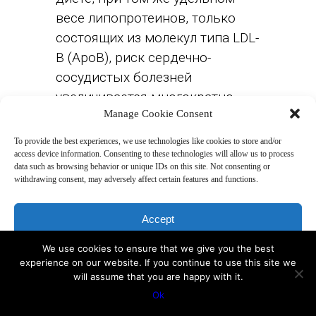
весе липопротеинов, только
состоящих из молекул типа LDL-
B (ApoB), риск сердечно-
сосудистых болезней
увеличивается многократно.
Manage Cookie Consent
Сами по себе уровни
To provide the best experiences, we use technologies like cookies to store and/or
access device information. Consenting to these technologies will allow us to process
холестерина не определяют
data such as browsing behavior or unique IDs on this site. Not consenting or
риск болезни!
withdrawing consent, may adversely affect certain features and functions.
Accept
Его определяют одновременно
низкие уровни липопротеинов
We use cookies to ensure that we give you the best
Deny
высокой плотности и высокие
experience on our website. If you continue to use this site we
will assume that you are happy with it.
View preferences
уровни липопротеинов низкой
Ok
плотности.