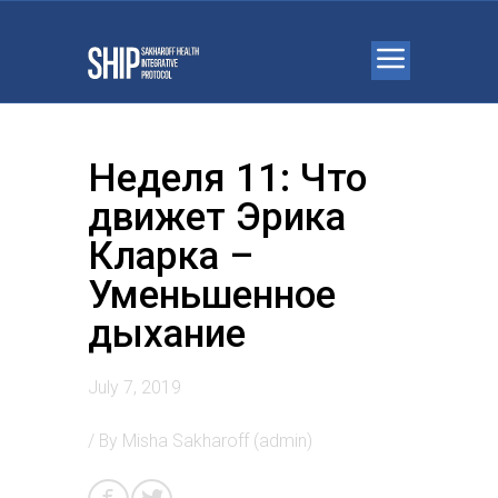
Неделя 11: Что
движет Эрика
Кларка –
Уменьшенное
дыхание
July 7, 2019
/ By
Misha Sakharoff (admin)