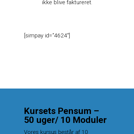
ikke blive faktureret.
[simpay id=”4624″]
Kursets Pensum –
50 uger/ 10 Moduler
Vores kursus består af 10