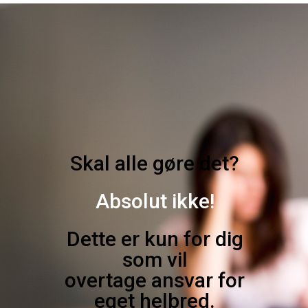
Skal alle gøre det?
Absolut ikke!
Dette er kun for dig
som vil
overtage ansvar for
eget helbred.