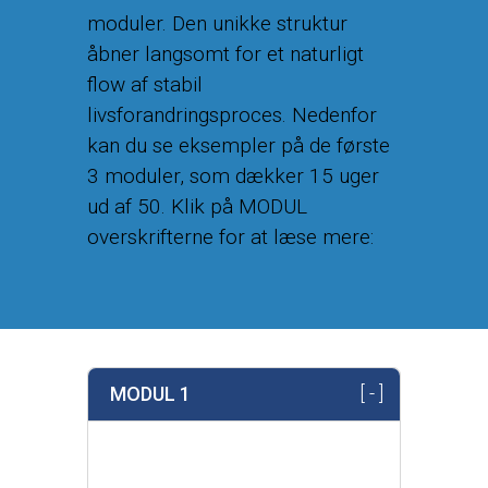
moduler. Den unikke struktur
åbner langsomt for et naturligt
flow af stabil
livsforandringsproces. Nedenfor
kan du se eksempler på de første
3 moduler, som dækker 15 uger
ud af 50. Klik på MODUL
overskrifterne for at læse mere:
MODUL 1