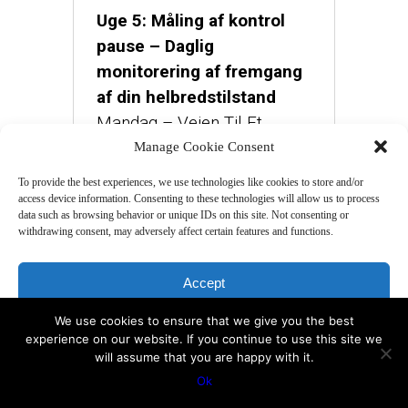
Uge 5: Måling af kontrol
pause – Daglig
monitorering af fremgang
af din helbredstilstand
Mandag – Vejen Til Et
Stærkt Helbred Q&A live
Manage Cookie Consent
video session, 45 min
To provide the best experiences, we use technologies like cookies to store and/or
Tirsdag – 3 video:
access device information. Consenting to these technologies will allow us to process
data such as browsing behavior or unique IDs on this site. Not consenting or
Introduktion 12:00, Fysiologi
withdrawing consent, may adversely affect certain features and functions.
14:00, Træning 7:00
Torsdag – 1 audio: 3 måder
Accept
at håndtere stress på/ (8:00)
We use cookies to ensure that we give you the best
Deny
experience on our website. If you continue to use this site we
will assume that you are happy with it.
View preferences
MODUL 2
Ok