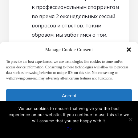
к профессиональным спаррингам
во время 2 еженедельных сессий
вопросов и ответов. Таким
образом, мы заботимся о том,
чтобы вы всегда чувствовали себя
Manage Cookie Consent
вдохновленными и
мотивированными.
To provide the best experiences, we use technologies like cookies to store and/or
access device information. Consenting to these technologies will allow us to process
data such as browsing behavior or unique IDs on this site. Not consenting or
withdrawing consent, may adversely affect certain features and functions.
Accept
We use cookies to ensure that we give you the best
Deny
experience on our website. If you continue to use this site we
Вот как
will assume that you are happy with it.
View preferences
Ok
работает