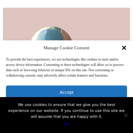
Manage Cookie Consent
To provide the best experiences, we use technologies like cookies to store and/or
access device information. Consenting to these technologies will allow us to process
data such as browsing behavior or unique IDs on this site. Not consenting or
withdrawing consent, may adversely affect certain features and functions.
“
Сложно изменить старые привычки. Так что
Accept
если вам нужна основательная поддержка в
качестве мягких и последовательных шагов,
We use cookies to ensure that we give you the best
Deny
experience on our website. If you continue to use this site we
то Михаил это делает идеально. Это вроде
will assume that you are happy with it.
View preferences
как иметь заботливого, любящего родителя,
Ok